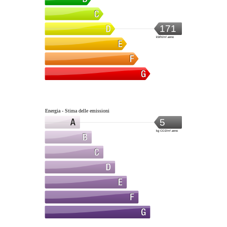
171
kWh/m².anno
Energia - Stima delle emissioni
5
kg CO2/m².anno