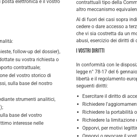
posta elettronica e il vostro
contrattuali tipo della Com
altro meccanismo equivalente
Al di fuori dei casi sopra ind
cedere o dare accesso a terzi
che vi sia costretta da un mot
abusi, esercizio dei diritti di 
nalità:
I vostri diritti
ieste, follow-up del dossier),
dottate su vostra richiesta o
In conformità con le disposiz
porto contrattuale;
legge n° 78-17 del 6 gennaio 
ione del vostro storico di
libertà e il regolamento eur
ssi, sulla base del nostro
seguenti diritti:
Esercitare il diritto di ac
iante strumenti analitici,
Richiedere l'aggiornamento
);
Richiedere la portabilità o
ulla base del vostro
Richiedere la limitazione 
ittimo interesse nelle
Opporvi, per motivi legitti
Opporvi o revocare il vostr