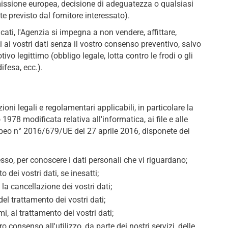
missione europea, decisione di adeguatezza o qualsiasi
 previsto dal fornitore interessato).
icati, l'Agenzia si impegna a non vendere, affittare,
 ai vostri dati senza il vostro consenso preventivo, salvo
ivo legittimo (obbligo legale, lotta contro le frodi o gli
difesa, ecc.).
ioni legali e regolamentari applicabili, in particolare la
1978 modificata relativa all'informatica, ai file e alle
opeo n° 2016/679/UE del 27 aprile 2016, disponete dei
cesso, per conoscere i dati personali che vi riguardano;
 dei vostri dati, se inesatti;
 la cancellazione dei vostri dati;
del trattamento dei vostri dati;
mi, al trattamento dei vostri dati;
o consenso all'utilizzo, da parte dei nostri servizi, delle