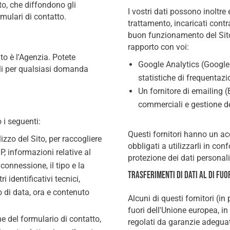
ito, che diffondono gli
I vostri dati possono inoltre
rmulari di contatto.
trattamento, incaricati contr
buon funzionamento del Sito 
rapporto con voi:
ito è l'Agenzia. Potete
Google Analytics (Google 
gali per qualsiasi domanda
statistiche di frequentazi
Un fornitore di emailing 
commerciali e gestione d
 i seguenti:
Questi fornitori hanno un ac
lizzo del Sito, per raccogliere
obbligati a utilizzarli in con
IP, informazioni relative al
protezione dei dati personali
connessione, il tipo e la
Trasferimenti di dati al di fu
i identificativi tecnici,
 di data, ora e contenuto
Alcuni di questi fornitori (in
fuori dell'Unione europea, in 
 del formulario di contatto,
regolati da garanzie adegua