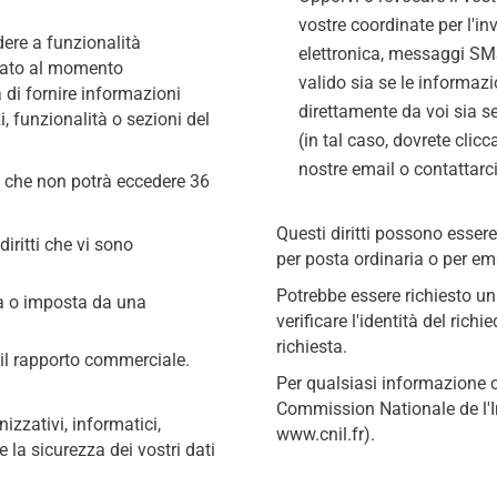
vostre coordinate per l'in
ere a funzionalità
elettronica, messaggi SMS
dicato al momento
valido sia se le informaz
a di fornire informazioni
direttamente da voi sia s
, funzionalità o sezioni del
(in tal caso, dovrete clicc
nostre email o contattarci
a che non potrà eccedere 36
Questi diritti possono essere
diritti che vi sono
per posta ordinaria o per ema
Potrebbe essere richiesto u
ta o imposta da una
verificare l'identità del ric
richiesta.
il rapporto commerciale.
Per qualsiasi informazione 
Commission Nationale de l'I
izzativi, informatici,
www.cnil.fr).
 e la sicurezza dei vostri dati