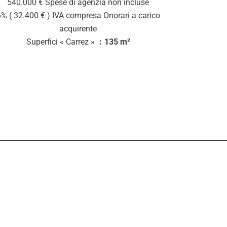
540.000 € Spese di agenzia non incluse
% ( 32.400 € ) IVA compresa Onorari a carico
acquirente
Superfici « Carrez »
135 m²