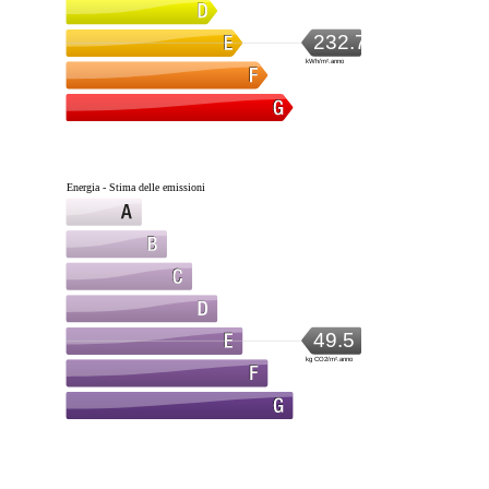
232.7
kWh/m².anno
Energia - Stima delle emissioni
49.5
kg CO2/m².anno