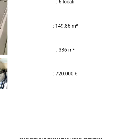
: 6 locali
: 149.86 m²
: 336 m²
: 720.000 €