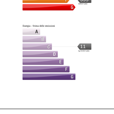
kWh/m².anno
Energia - Stima delle emissioni
11
kg CO2/m².anno