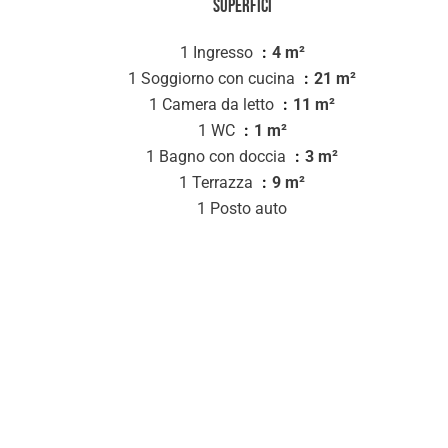
Superfici
1 Ingresso
4 m²
1 Soggiorno con cucina
21 m²
1 Camera da letto
11 m²
1 WC
1 m²
1 Bagno con doccia
3 m²
1 Terrazza
9 m²
1 Posto auto