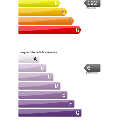
192
kWh/m².anno
Energia - Stima delle emissioni
6
kg CO2/m².anno