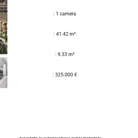
: 1 camera
: 41.42 m²
: 9.33 m²
: 325.000 €