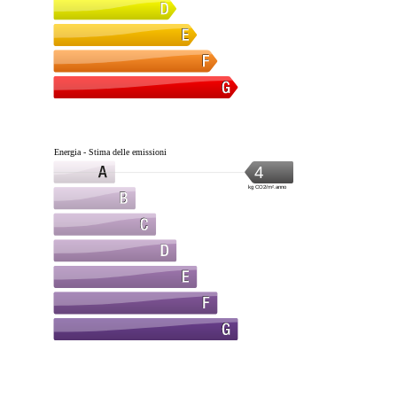
Energia - Stima delle emissioni
4
kg CO2/m².anno