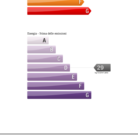
Energia - Stima delle emissioni
29
kg CO2/m².anno