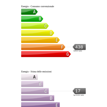
Energia - Consumo convenzionale
438
kWh/m².anno
Energia - Stima delle emissioni
17
kg CO2/m².anno