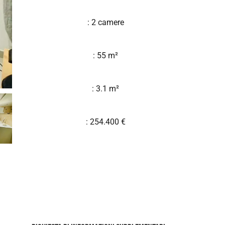
: 2 camere
: 55 m²
: 3.1 m²
: 254.400 €