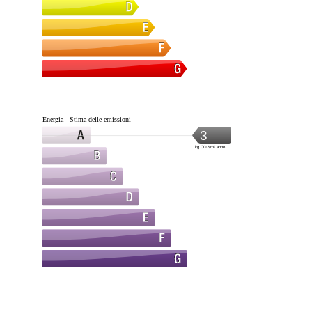
Energia - Stima delle emissioni
3
kg CO2/m².anno