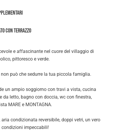
pplementari
tato con terrazzo
evole e affascinante nel cuore del villaggio di
olico, pittoresco e verde.
, non può che sedurre la tua piccola famiglia.
e un ampio soggiorno con travi a vista, cucina
da letto, bagno con doccia, wc con finestra,
vista MARE e MONTAGNA.
ria condizionata reversibile, doppi vetri, un vero
n condizioni impeccabili!