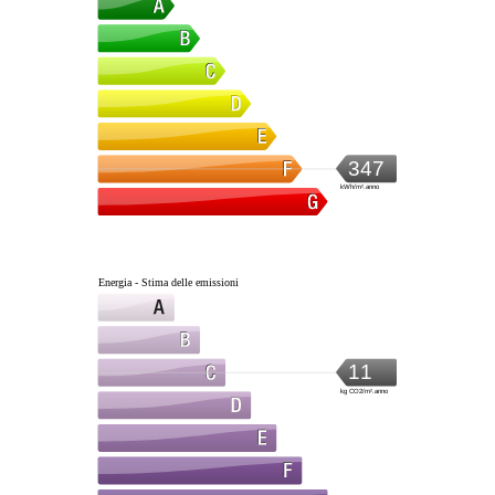
347
kWh/m².anno
Energia - Stima delle emissioni
11
kg CO2/m².anno