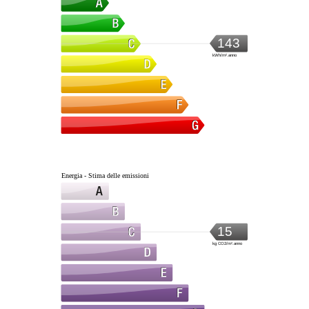
143
kWh/m².anno
Energia - Stima delle emissioni
15
kg CO2/m².anno