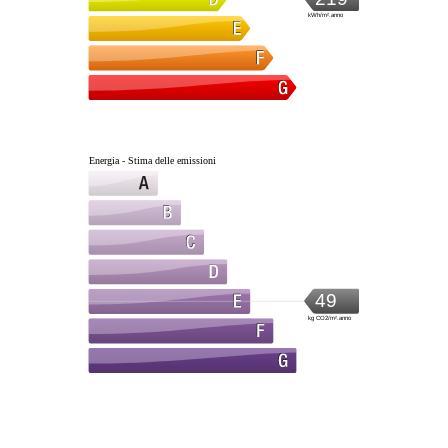
kWh/m².anno
Energia - Stima delle emissioni
49
kg CO2/m².anno