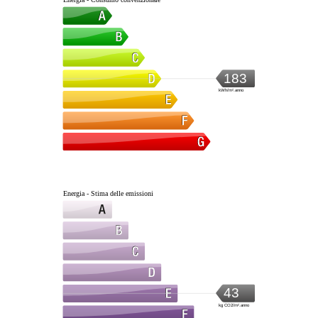
183
kWh/m².anno
Energia - Stima delle emissioni
43
kg CO2/m².anno