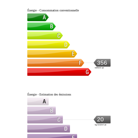
Énergie - Consommation conventionnelle
356
kWh/m².an
Énergie - Estimation des émissions
20
kg CO2/m².an