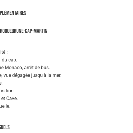
plémentaires
ng Roquebrune-Cap-Martin
té :
 du cap.
e Monaco, arrêt de bus.
, vue dégagée jusqu'à la mer.
e.
sition.
 et Cave.
uelle.
suels