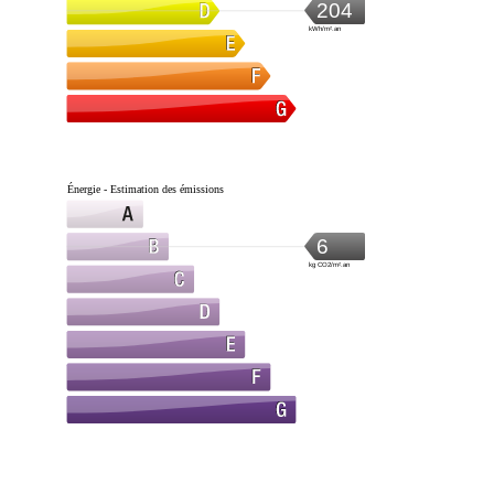
204
kWh/m².an
Énergie - Estimation des émissions
6
kg CO2/m².an