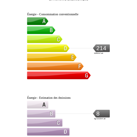
Énergie - Consommation conventionnelle
214
kWh/m².an
Énergie - Estimation des émissions
8
kg CO2/m².an