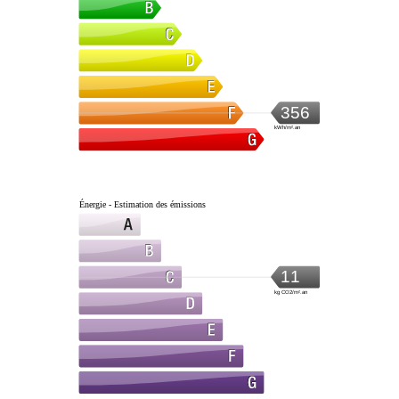
356
kWh/m².an
Énergie - Estimation des émissions
11
kg CO2/m².an