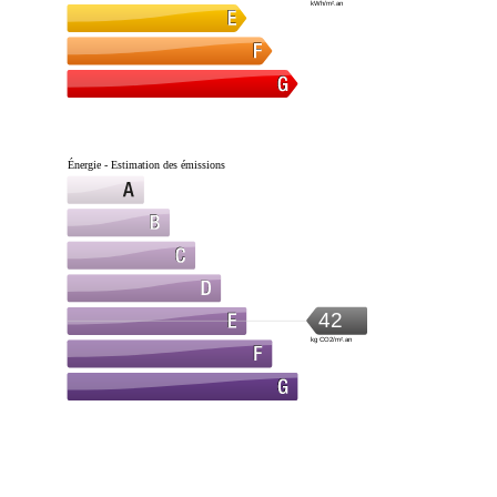
kWh/m².an
Énergie - Estimation des émissions
42
kg CO2/m².an