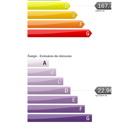
167.72
kWh/m².an
Énergie - Estimation des émissions
22.96
kg CO2/m².an